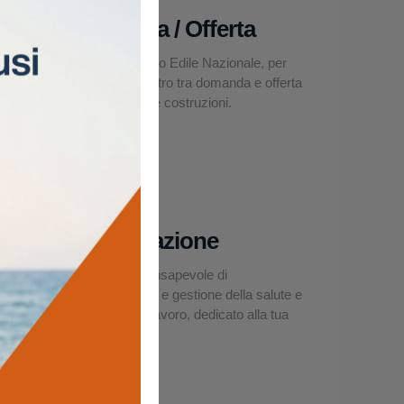
Domanda / Offerta
La Borsa Lavoro Edile Nazionale, per
facilitare l’incontro tra domanda e offerta
nel settore delle costruzioni.
Asseverazione
Un modello consapevole di
organizzazione e gestione della salute e
sicurezza sul lavoro, dedicato alla tua
impresa edile.