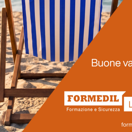
LEGGI DI PIÙ
Prossimi corsi
ro pensati per rispondere alle reali esigenze del settore edilizio 
ionisti che vogliono accrescere le proprie competenze, operare in
Scopri il nostro calendario.