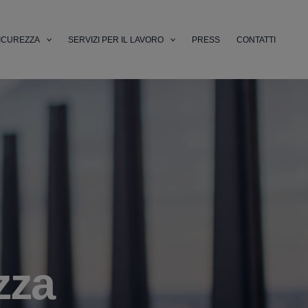
ICUREZZA
SERVIZI PER IL LAVORO
PRESS
CONTATTI
zza
li