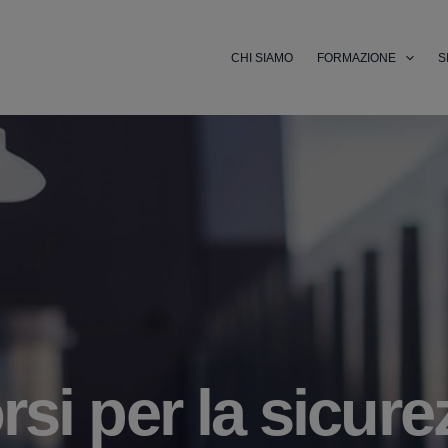
CHI SIAMO
FORMAZIONE
S
si per la sicure
orsi Professiona