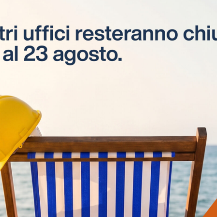
Apprendistato
Corsi di apprendistato
professionalizzante di 2° livello per
giovani tra i 18 e i 29 anni.
Visite in cantiere
Visite tecniche e consulenze svolte da
esperti ESEL CPT, presso i cantieri delle
aziende interessate.