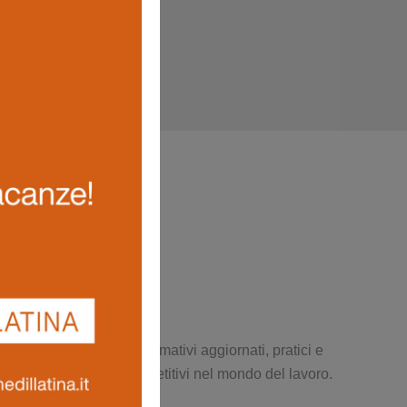
e produttivo. Percorsi formativi aggiornati, pratici e
 sicurezza e restare competitivi nel mondo del lavoro.