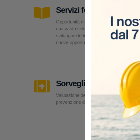
Servizi formativi
Opportunità di formazione su misura,
una vasta selezione di corsi per
sviluppare le tue competenze e offrirti
nuove opportunità professionali.
Sorveglianza sanitaria
Valutazione dei rischi, esami medici e
prevenzione direttamente in cantiere.