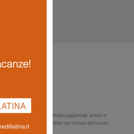
e produttivo. Percorsi formativi aggiornati, pratici e
 sicurezza e restare competitivi nel mondo del lavoro.