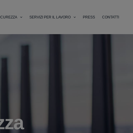
ICUREZZA
SERVIZI PER IL LAVORO
PRESS
CONTATTI
zza
li