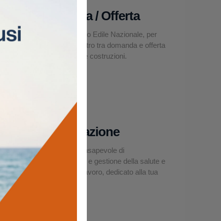
Domanda / Offerta
La Borsa Lavoro Edile Nazionale, per
facilitare l’incontro tra domanda e offerta
nel settore delle costruzioni.
Asseverazione
Un modello consapevole di
organizzazione e gestione della salute e
sicurezza sul lavoro, dedicato alla tua
impresa edile.