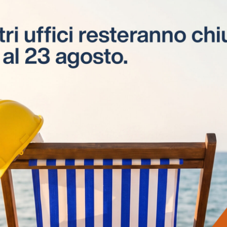
Apprendistato
Corsi di apprendistato
professionalizzante di 2° livello per
giovani tra i 18 e i 29 anni.
Visite in cantiere
Visite tecniche e consulenze svolte da
esperti ESEL CPT, presso i cantieri delle
aziende interessate.