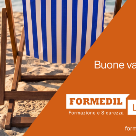
LEGGI DI PIÙ
Prossimi corsi
ro pensati per rispondere alle reali esigenze del settore edilizio 
ionisti che vogliono accrescere le proprie competenze, operare in
Scopri il nostro calendario.