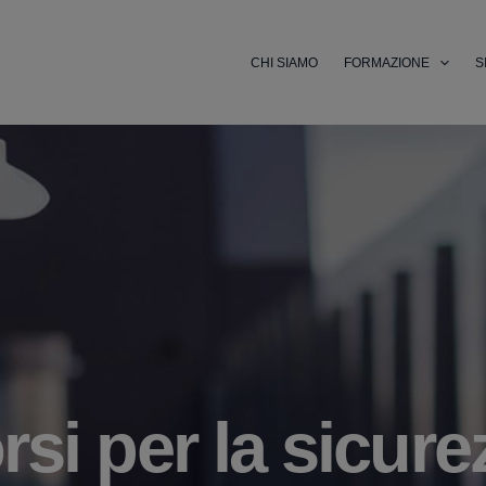
CHI SIAMO
FORMAZIONE
S
si per la sicure
orsi Professiona