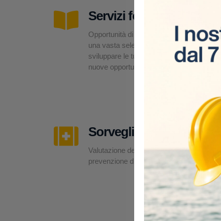
Servizi formativi
Opportunità di formazione su misura,
una vasta selezione di corsi per
sviluppare le tue competenze e offrirti
nuove opportunità professionali.
Sorveglianza sanitaria
Valutazione dei rischi, esami medici e
prevenzione direttamente in cantiere.