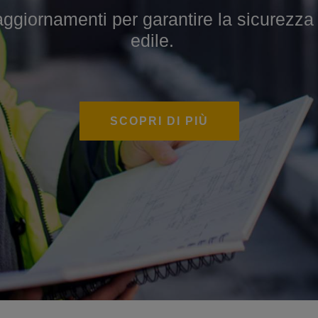
iornamenti per garantire la sicurezza sul
 per sviluppare competenze specialistich
edile.
SCOPRI DI PIÙ
SCOPRI DI PIÙ