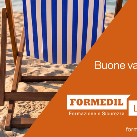
LEGGI DI PIÙ
Prossimi corsi
ro pensati per rispondere alle reali esigenze del settore edilizio 
ionisti che vogliono accrescere le proprie competenze, operare in
Scopri il nostro calendario.