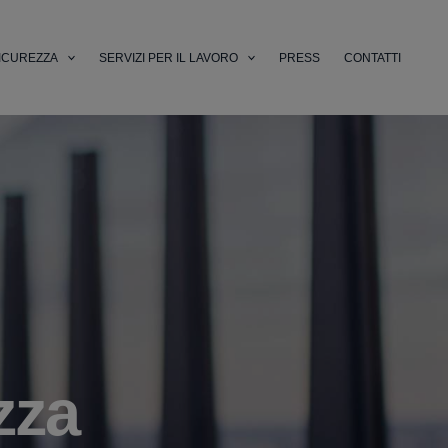
ICUREZZA
SERVIZI PER IL LAVORO
PRESS
CONTATTI
zza
li