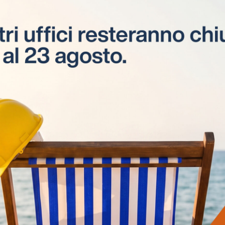
Apprendistato
Corsi di apprendistato
professionalizzante di 2° livello per
giovani tra i 18 e i 29 anni.
Visite in cantiere
Visite tecniche e consulenze svolte da
esperti ESEL CPT, presso i cantieri delle
aziende interessate.