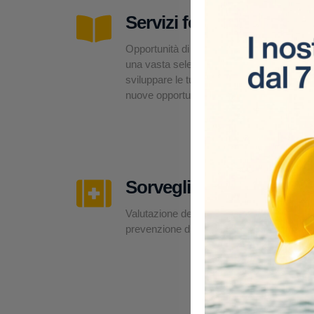
Servizi formativi
Opportunità di formazione su misura,
una vasta selezione di corsi per
sviluppare le tue competenze e offrirti
nuove opportunità professionali.
Sorveglianza sanitaria
Valutazione dei rischi, esami medici e
prevenzione direttamente in cantiere.