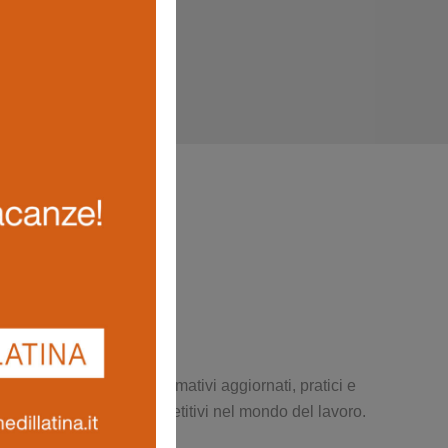
e produttivo. Percorsi formativi aggiornati, pratici e
 sicurezza e restare competitivi nel mondo del lavoro.