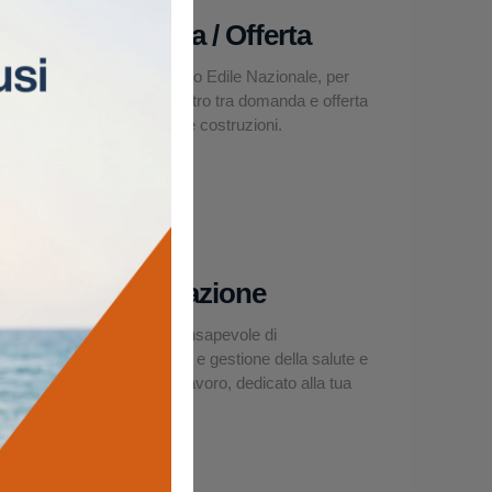
Domanda / Offerta
La Borsa Lavoro Edile Nazionale, per
facilitare l’incontro tra domanda e offerta
nel settore delle costruzioni.
Asseverazione
Un modello consapevole di
organizzazione e gestione della salute e
sicurezza sul lavoro, dedicato alla tua
impresa edile.