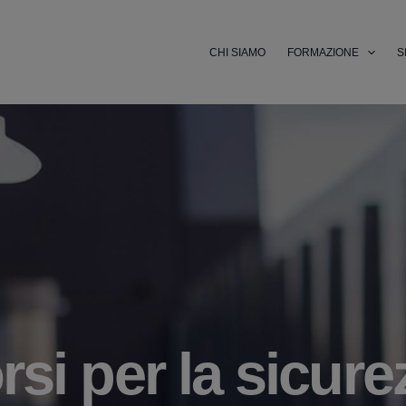
CHI SIAMO
FORMAZIONE
S
si per la sicure
orsi Professiona