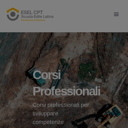
Vai
Main
al
Men
contenuto
Corsi
Professionali
Corsi professionali per
sviluppare
competenze