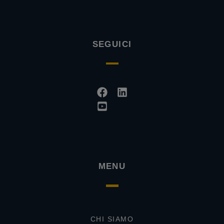
SEGUICI
Facebook
Youtube-
Linkedin
square
MENU
CHI SIAMO