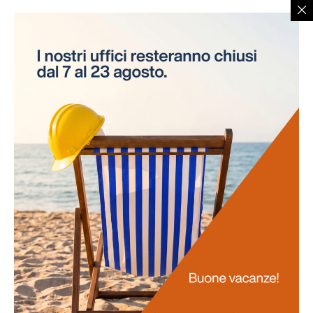
necessità di interruzioni per gli esami. Questo
approccio innovativo non solo risparmia tempo alle
aziende, ma assicura anche la continuità delle attività
lavorative.
Promozione
della salute
La salute dei lavoratori rappresenta il fulcro di questo
progetto. Favoriamo uno stile di vita salutare tra il
personale e sosteniamo attivamente la prevenzione
delle malattie professionali. Ci impegniamo
nell'obiettivo di potenziare la vostra salute e il vostro
benessere generale.