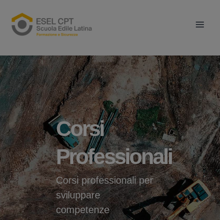
Vai
Main
al
Men
contenuto
Corsi
Professionali
Corsi professionali per
sviluppare
competenze