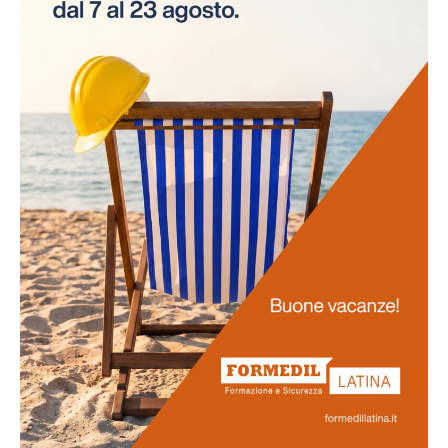
necessità di interruzioni per gli esami. Questo
approccio innovativo non solo risparmia tempo alle
aziende, ma assicura anche la continuità delle attività
lavorative.
Promozione
della salute
La salute dei lavoratori rappresenta il fulcro di questo
progetto. Favoriamo uno stile di vita salutare tra il
personale e sosteniamo attivamente la prevenzione
delle malattie professionali. Ci impegniamo
nell'obiettivo di potenziare la vostra salute e il vostro
benessere generale.