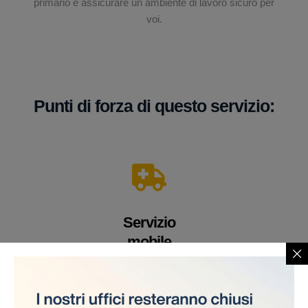
primario è assicurare un ambiente di lavoro sicuro per
voi.
Punti di forza di questo servizio:
Servizio
mobile
Un veicolo equipaggiato con apparecchiature e
personale medico altamente qualificato. Offriamo i
nostri servizi direttamente sul cantiere, eliminando la