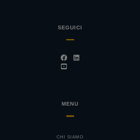
SEGUICI
Facebook
Youtube-
Linkedin
square
MENU
CHI SIAMO