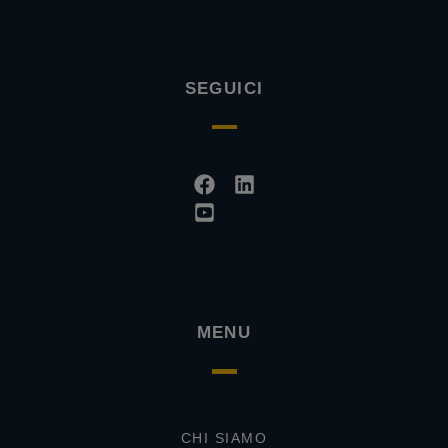
SEGUICI
Facebook
Youtube-
Linkedin
square
MENU
CHI SIAMO