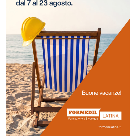
necessità di interruzioni per gli esami. Questo
approccio innovativo non solo risparmia tempo alle
aziende, ma assicura anche la continuità delle attività
lavorative.
Promozione
della salute
La salute dei lavoratori rappresenta il fulcro di questo
progetto. Favoriamo uno stile di vita salutare tra il
personale e sosteniamo attivamente la prevenzione
delle malattie professionali. Ci impegniamo
nell'obiettivo di potenziare la vostra salute e il vostro
benessere generale.