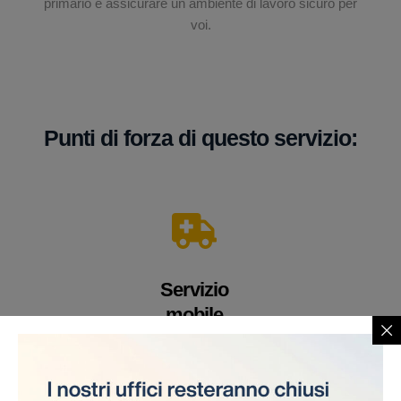
primario è assicurare un ambiente di lavoro sicuro per
voi.
Punti di forza di questo servizio:
Servizio
mobile
Un veicolo equipaggiato con apparecchiature e
personale medico altamente qualificato. Offriamo i
nostri servizi direttamente sul cantiere, eliminando la