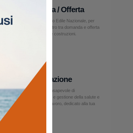
Domanda / Offerta
La Borsa Lavoro Edile Nazionale, per
facilitare l’incontro tra domanda e offerta
nel settore delle costruzioni.
Asseverazione
Un modello consapevole di
organizzazione e gestione della salute e
sicurezza sul lavoro, dedicato alla tua
impresa edile.