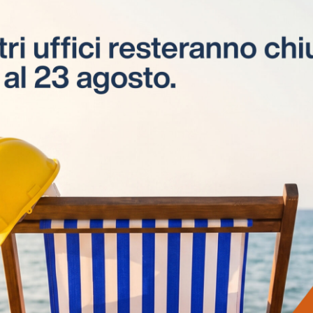
Apprendistato
Corsi di apprendistato
professionalizzante di 2° livello per
giovani tra i 18 e i 29 anni.
Visite in cantiere
Visite tecniche e consulenze svolte da
esperti ESEL CPT, presso i cantieri delle
aziende interessate.