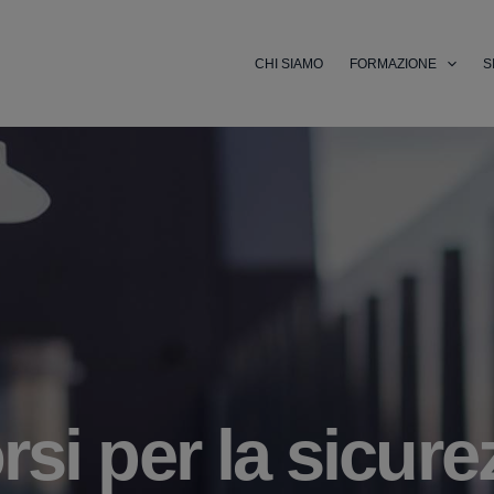
CHI SIAMO
FORMAZIONE
S
si per la sicure
orsi Professiona