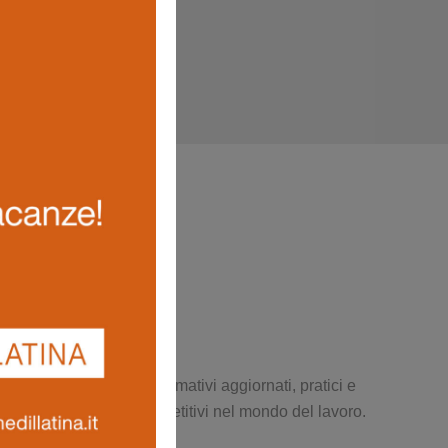
e produttivo. Percorsi formativi aggiornati, pratici e
 sicurezza e restare competitivi nel mondo del lavoro.