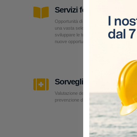
Servizi formativi
Opportunità di formazione su misura,
una vasta selezione di corsi per
sviluppare le tue competenze e offrirti
nuove opportunità professionali.
Sorveglianza sanitaria
Valutazione dei rischi, esami medici e
prevenzione direttamente in cantiere.