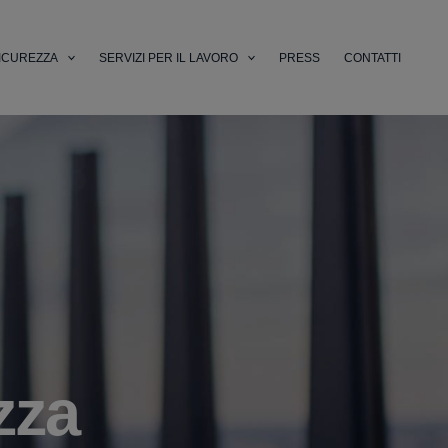
ICUREZZA
SERVIZI PER IL LAVORO
PRESS
CONTATTI
zza
li