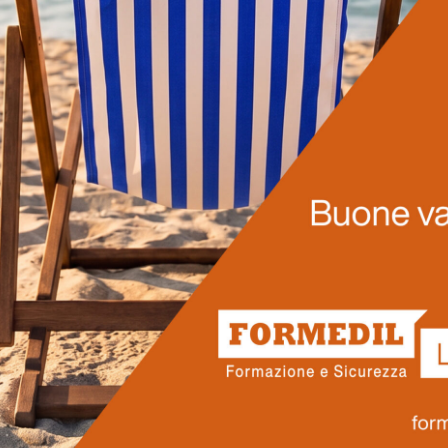
LEGGI DI PIÙ
Prossimi corsi
ro pensati per rispondere alle reali esigenze del settore edilizio 
ionisti che vogliono accrescere le proprie competenze, operare in
Scopri il nostro calendario.