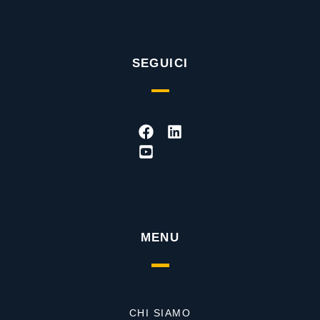
SEGUICI
Facebook
Youtube-
Linkedin
square
MENU
CHI SIAMO