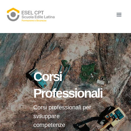
Vai
Main
al
Men
contenuto
Corsi
Professionali
Corsi professionali per
sviluppare
competenze