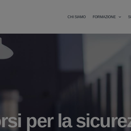
CHI SIAMO
FORMAZIONE
S
si per la sicure
orsi Professiona