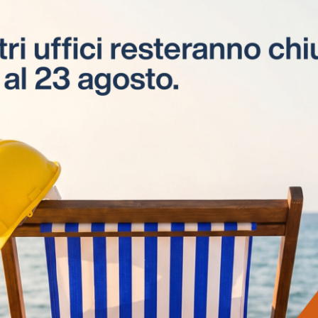
Apprendistato
Corsi di apprendistato
professionalizzante di 2° livello per
giovani tra i 18 e i 29 anni.
Visite in cantiere
Visite tecniche e consulenze svolte da
esperti ESEL CPT, presso i cantieri delle
aziende interessate.