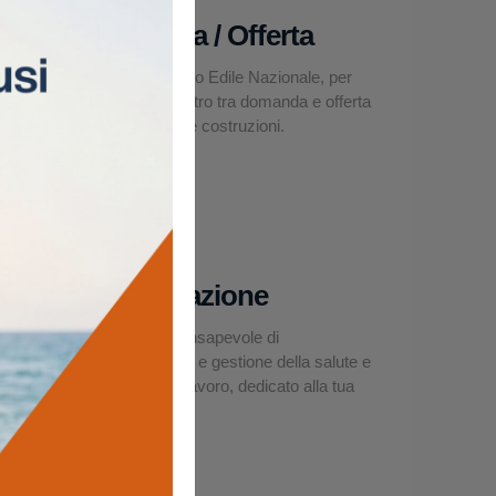
Domanda / Offerta
La Borsa Lavoro Edile Nazionale, per
facilitare l’incontro tra domanda e offerta
nel settore delle costruzioni.
Asseverazione
Un modello consapevole di
organizzazione e gestione della salute e
sicurezza sul lavoro, dedicato alla tua
impresa edile.