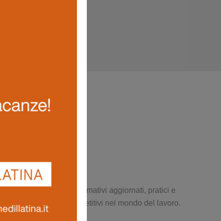
e produttivo. Percorsi formativi aggiornati, pratici e
 sicurezza e restare competitivi nel mondo del lavoro.