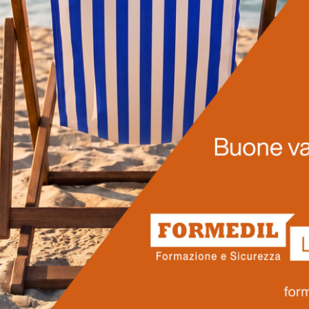
LEGGI DI PIÙ
Prossimi corsi
ro pensati per rispondere alle reali esigenze del settore edilizio 
ionisti che vogliono accrescere le proprie competenze, operare in
Scopri il nostro calendario.