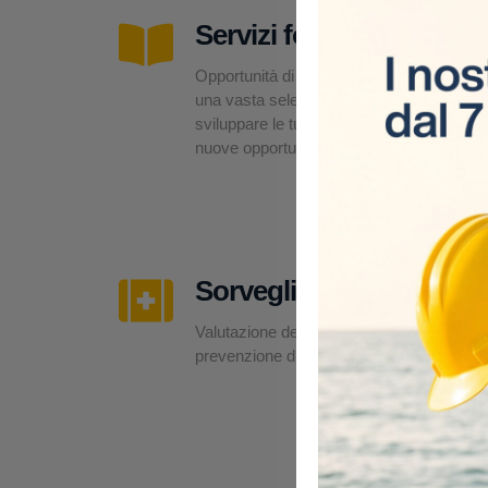
Servizi formativi
Opportunità di formazione su misura,
una vasta selezione di corsi per
sviluppare le tue competenze e offrirti
nuove opportunità professionali.
Sorveglianza sanitaria
Valutazione dei rischi, esami medici e
prevenzione direttamente in cantiere.