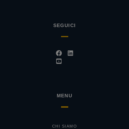
SEGUICI
Facebook
Youtube-
Linkedin
square
MENU
CHI SIAMO