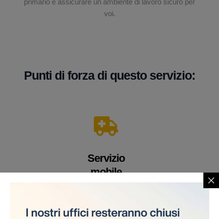
primario è assicurare un ambiente di lavoro sicuro per
voi.
Punti di forza di questo servizio:
Servizio
mobile
Un veicolo equipaggiato con apparecchiature e
personale medico altamente qualificato. Offriamo i
nostri servizi direttamente sul cantiere, eliminando la