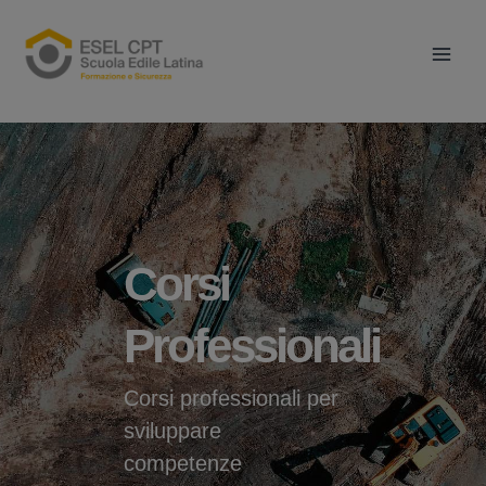
Vai
Main
al
Men
contenuto
Corsi
Professionali
Corsi professionali per
sviluppare
competenze