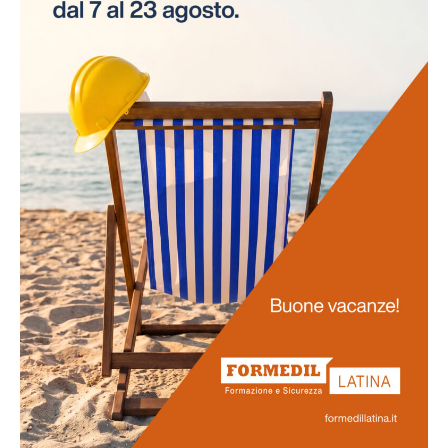
necessità di interruzioni per gli esami. Questo
approccio innovativo non solo risparmia tempo alle
aziende, ma assicura anche la continuità delle attività
lavorative.
Promozione
della salute
La salute dei lavoratori rappresenta il fulcro di questo
progetto. Favoriamo uno stile di vita salutare tra il
personale e sosteniamo attivamente la prevenzione
delle malattie professionali. Ci impegniamo
nell'obiettivo di potenziare la vostra salute e il vostro
benessere generale.