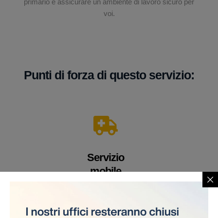
primario è assicurare un ambiente di lavoro sicuro per
voi.
Punti di forza di questo servizio:
Servizio
mobile
Un veicolo equipaggiato con apparecchiature e
personale medico altamente qualificato. Offriamo i
nostri servizi direttamente sul cantiere, eliminando la