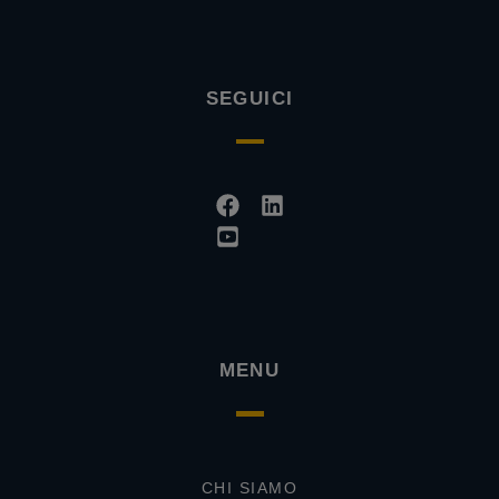
SEGUICI
Facebook
Youtube-
Linkedin
square
MENU
CHI SIAMO