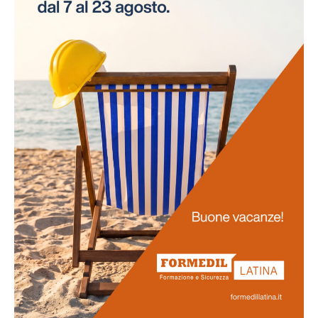
necessità di interruzioni per gli esami. Questo
approccio innovativo non solo risparmia tempo alle
aziende, ma assicura anche la continuità delle attività
lavorative.
Promozione
della salute
La salute dei lavoratori rappresenta il fulcro di questo
progetto. Favoriamo uno stile di vita salutare tra il
personale e sosteniamo attivamente la prevenzione
delle malattie professionali. Ci impegniamo
nell'obiettivo di potenziare la vostra salute e il vostro
benessere generale.