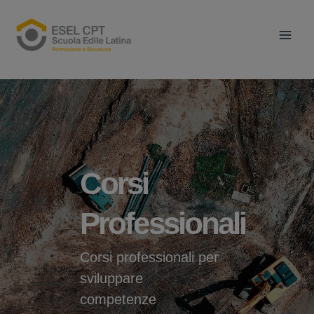
Vai
Main
al
Men
contenuto
Corsi
Professionali
Corsi professionali per
sviluppare
competenze