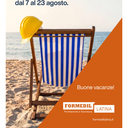
necessità di interruzioni per gli esami. Questo
approccio innovativo non solo risparmia tempo alle
aziende, ma assicura anche la continuità delle attività
lavorative.
Promozione
della salute
La salute dei lavoratori rappresenta il fulcro di questo
progetto. Favoriamo uno stile di vita salutare tra il
personale e sosteniamo attivamente la prevenzione
delle malattie professionali. Ci impegniamo
nell'obiettivo di potenziare la vostra salute e il vostro
benessere generale.