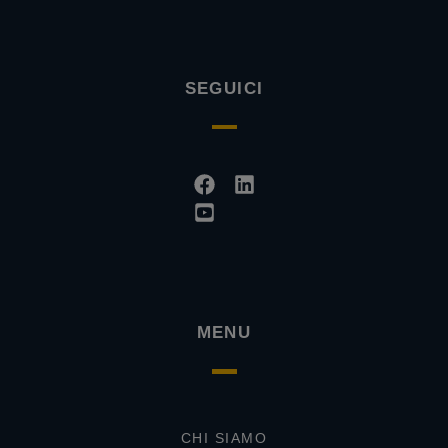
SEGUICI
Facebook
Youtube-
Linkedin
square
MENU
CHI SIAMO