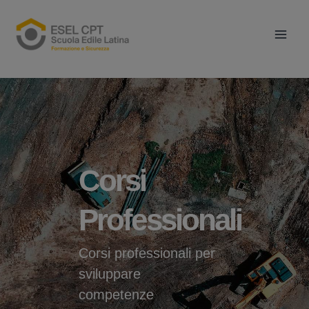
Vai
Main
al
Men
contenuto
Corsi
Professionali
Corsi professionali per
sviluppare
competenze