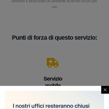
primario è assicurare un ambiente di lavoro sicuro per
voi.
Punti di forza di questo servizio:
Servizio
mobile
Un veicolo equipaggiato con apparecchiature e
personale medico altamente qualificato. Offriamo i
nostri servizi direttamente sul cantiere, eliminando la