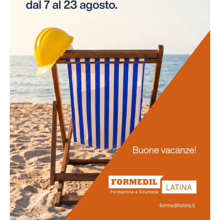
necessità di interruzioni per gli esami. Questo
approccio innovativo non solo risparmia tempo alle
aziende, ma assicura anche la continuità delle attività
lavorative.
Promozione
della salute
La salute dei lavoratori rappresenta il fulcro di questo
progetto. Favoriamo uno stile di vita salutare tra il
personale e sosteniamo attivamente la prevenzione
delle malattie professionali. Ci impegniamo
nell'obiettivo di potenziare la vostra salute e il vostro
benessere generale.