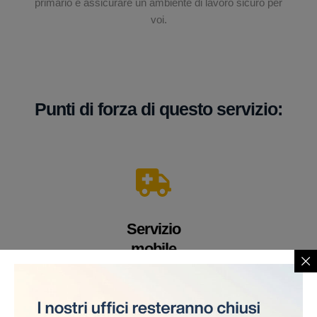
primario è assicurare un ambiente di lavoro sicuro per
voi.
Punti di forza di questo servizio:
Servizio
mobile
Un veicolo equipaggiato con apparecchiature e
personale medico altamente qualificato. Offriamo i
nostri servizi direttamente sul cantiere, eliminando la