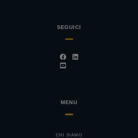
SEGUICI
Facebook
Youtube-
Linkedin
square
MENU
CHI SIAMO