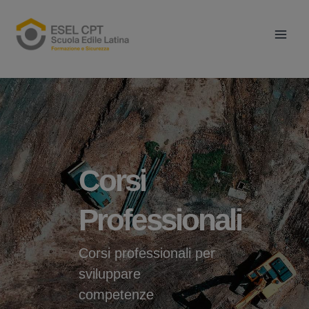
Vai
Main
al
Men
contenuto
Corsi
Professionali
Corsi professionali per
sviluppare
competenze