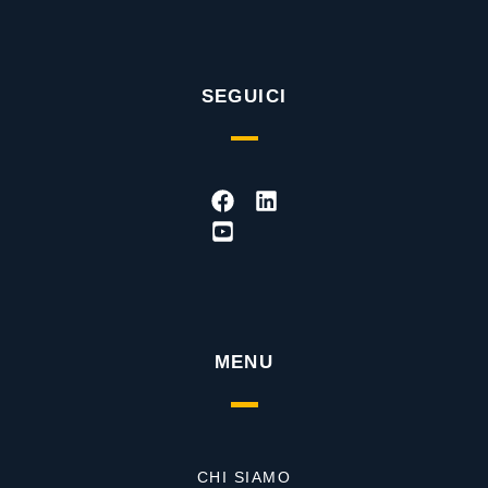
SEGUICI
Facebook
Youtube-
Linkedin
square
MENU
CHI SIAMO