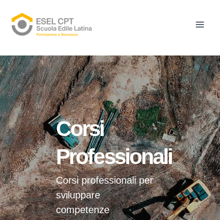
Vai
Main
al
Men
contenuto
Corsi
Professionali
Corsi professionali per
sviluppare
competenze