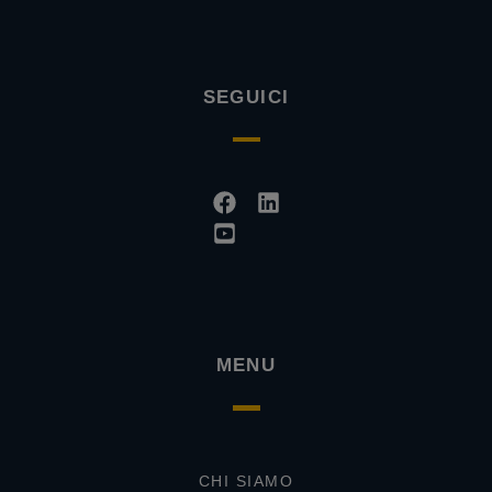
SEGUICI
Facebook
Youtube-
Linkedin
square
MENU
CHI SIAMO