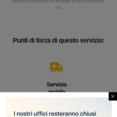
primario è assicurare un ambiente di lavoro sicuro per
voi.
Punti di forza di questo servizio:
Servizio
mobile
Un veicolo equipaggiato con apparecchiature e
personale medico altamente qualificato. Offriamo i
nostri servizi direttamente sul cantiere, eliminando la