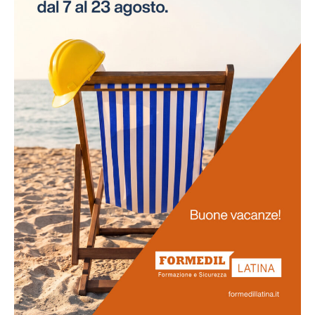
necessità di interruzioni per gli esami. Questo
approccio innovativo non solo risparmia tempo alle
aziende, ma assicura anche la continuità delle attività
lavorative.
Promozione
della salute
La salute dei lavoratori rappresenta il fulcro di questo
progetto. Favoriamo uno stile di vita salutare tra il
personale e sosteniamo attivamente la prevenzione
delle malattie professionali. Ci impegniamo
nell'obiettivo di potenziare la vostra salute e il vostro
benessere generale.