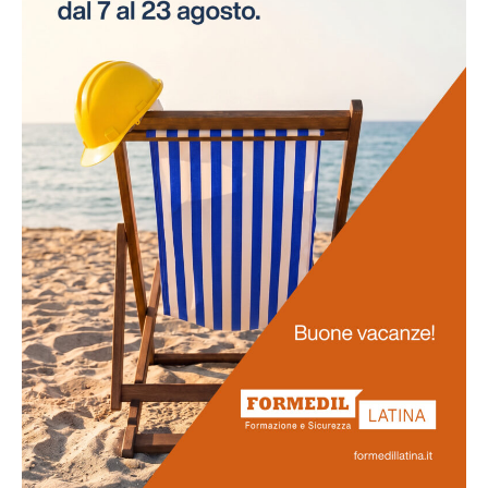
necessità di interruzioni per gli esami. Questo
approccio innovativo non solo risparmia tempo alle
aziende, ma assicura anche la continuità delle attività
lavorative.
Promozione
della salute
La salute dei lavoratori rappresenta il fulcro di questo
progetto. Favoriamo uno stile di vita salutare tra il
personale e sosteniamo attivamente la prevenzione
delle malattie professionali. Ci impegniamo
nell'obiettivo di potenziare la vostra salute e il vostro
benessere generale.