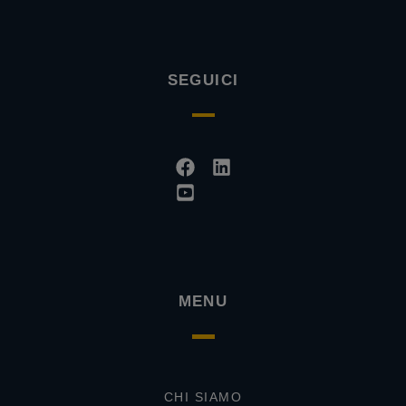
SEGUICI
Facebook
Youtube-
Linkedin
square
MENU
CHI SIAMO