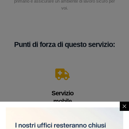
primario è assicurare un ambiente di lavoro sicuro per
voi.
Punti di forza di questo servizio:
Servizio
mobile
Un veicolo equipaggiato con apparecchiature e
personale medico altamente qualificato. Offriamo i
nostri servizi direttamente sul cantiere, eliminando la