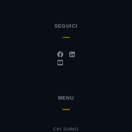
SEGUICI
Facebook
Youtube-
Linkedin
square
MENU
CHI SIAMO