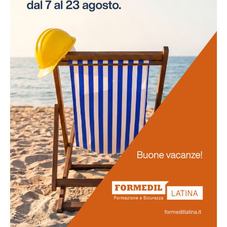
necessità di interruzioni per gli esami. Questo
approccio innovativo non solo risparmia tempo alle
aziende, ma assicura anche la continuità delle attività
lavorative.
Promozione
della salute
La salute dei lavoratori rappresenta il fulcro di questo
progetto. Favoriamo uno stile di vita salutare tra il
personale e sosteniamo attivamente la prevenzione
delle malattie professionali. Ci impegniamo
nell'obiettivo di potenziare la vostra salute e il vostro
benessere generale.