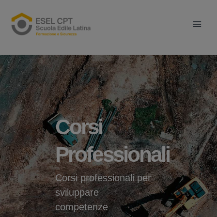
Vai
Main
al
Men
contenuto
Corsi
Professionali
Corsi professionali per
sviluppare
competenze