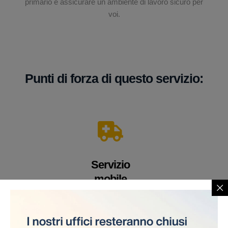
primario è assicurare un ambiente di lavoro sicuro per
voi.
Punti di forza di questo servizio:
Servizio
mobile
Un veicolo equipaggiato con apparecchiature e
personale medico altamente qualificato. Offriamo i
nostri servizi direttamente sul cantiere, eliminando la