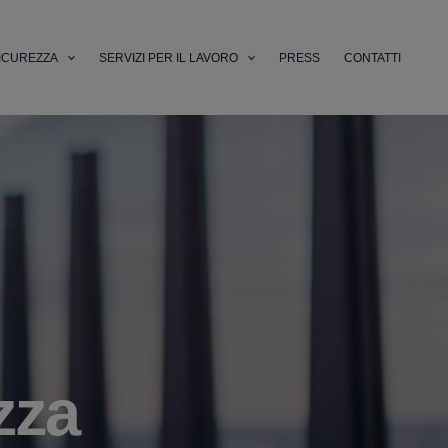
ICUREZZA
SERVIZI PER IL LAVORO
PRESS
CONTATTI
zza
li