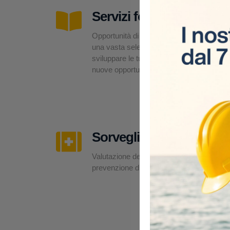
Servizi formativi
Opportunità di formazione su misura,
una vasta selezione di corsi per
sviluppare le tue competenze e offrirti
nuove opportunità professionali.
Sorveglianza sanitaria
Valutazione dei rischi, esami medici e
prevenzione direttamente in cantiere.