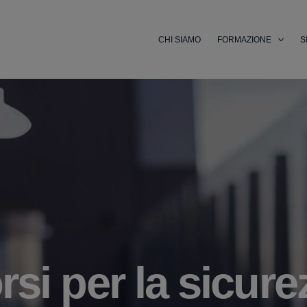
CHI SIAMO
FORMAZIONE
S
si per la sicure
orsi Professiona