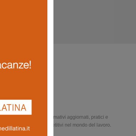
e produttivo. Percorsi formativi aggiornati, pratici e
 sicurezza e restare competitivi nel mondo del lavoro.