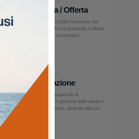
Domanda / Offerta
La Borsa Lavoro Edile Nazionale, per
facilitare l’incontro tra domanda e offerta
nel settore delle costruzioni.
Asseverazione
Un modello consapevole di
organizzazione e gestione della salute e
sicurezza sul lavoro, dedicato alla tua
impresa edile.