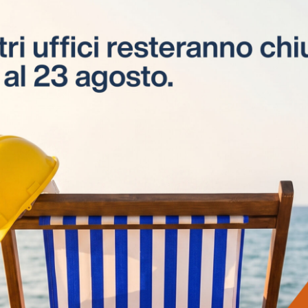
Apprendistato
Corsi di apprendistato
professionalizzante di 2° livello per
giovani tra i 18 e i 29 anni.
Visite in cantiere
Visite tecniche e consulenze svolte da
esperti ESEL CPT, presso i cantieri delle
aziende interessate.