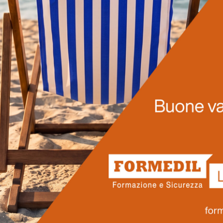
LEGGI DI PIÙ
Prossimi corsi
ro pensati per rispondere alle reali esigenze del settore edilizio 
ionisti che vogliono accrescere le proprie competenze, operare in
Scopri il nostro calendario.