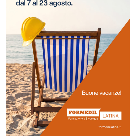
necessità di interruzioni per gli esami. Questo
approccio innovativo non solo risparmia tempo alle
aziende, ma assicura anche la continuità delle attività
lavorative.
Promozione
della salute
La salute dei lavoratori rappresenta il fulcro di questo
progetto. Favoriamo uno stile di vita salutare tra il
personale e sosteniamo attivamente la prevenzione
delle malattie professionali. Ci impegniamo
nell'obiettivo di potenziare la vostra salute e il vostro
benessere generale.