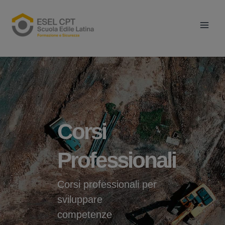
Vai
Main
al
Men
contenuto
Corsi
Professionali
Corsi professionali per
sviluppare
competenze