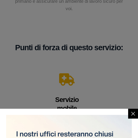
primario è assicurare un ambiente di lavoro sicuro per
voi.
Punti di forza di questo servizio:
Servizio
mobile
Un veicolo equipaggiato con apparecchiature e
personale medico altamente qualificato. Offriamo i
nostri servizi direttamente sul cantiere, eliminando la