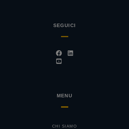
SEGUICI
Facebook
Youtube-
Linkedin
square
MENU
CHI SIAMO