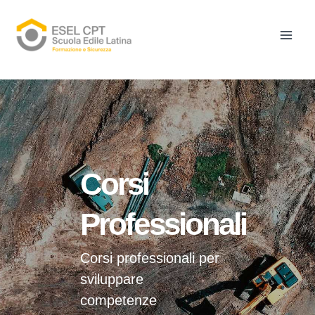
Vai
Main
al
Men
contenuto
Corsi
Professionali
Corsi professionali per
sviluppare
competenze