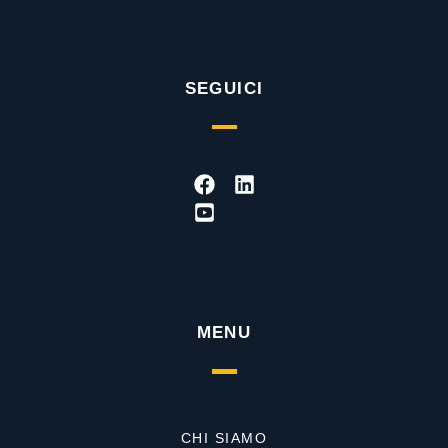
SEGUICI
Facebook
Youtube-
Linkedin
square
MENU
CHI SIAMO