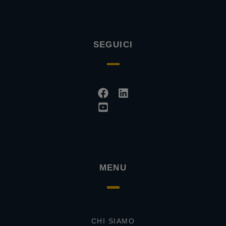
SEGUICI
Facebook
Youtube-
Linkedin
square
MENU
CHI SIAMO