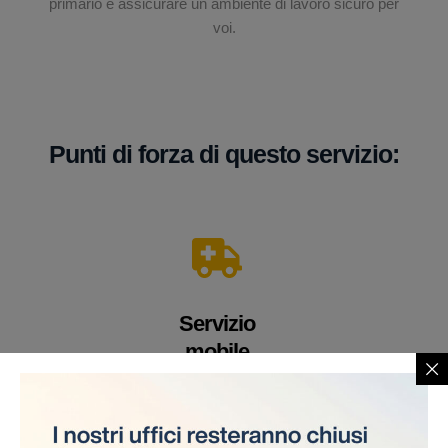
primario è assicurare un ambiente di lavoro sicuro per
voi.
Punti di forza di questo servizio:
Servizio
mobile
Un veicolo equipaggiato con apparecchiature e
personale medico altamente qualificato. Offriamo i
nostri servizi direttamente sul cantiere, eliminando la