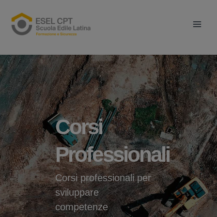
Vai
Main
al
Men
contenuto
Corsi
Professionali
Corsi professionali per
sviluppare
competenze