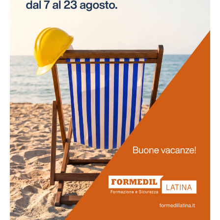
necessità di interruzioni per gli esami. Questo
approccio innovativo non solo risparmia tempo alle
aziende, ma assicura anche la continuità delle attività
lavorative.
Promozione
della salute
La salute dei lavoratori rappresenta il fulcro di questo
progetto. Favoriamo uno stile di vita salutare tra il
personale e sosteniamo attivamente la prevenzione
delle malattie professionali. Ci impegniamo
nell'obiettivo di potenziare la vostra salute e il vostro
benessere generale.