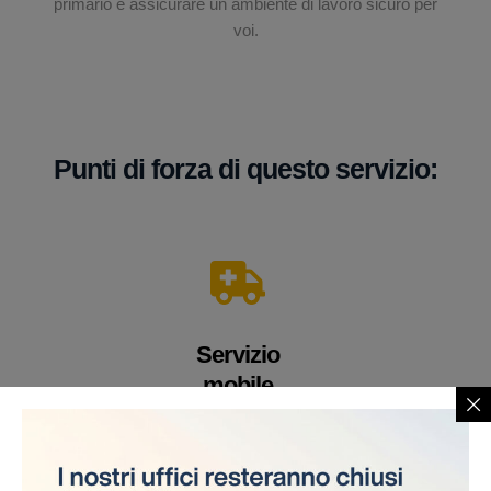
primario è assicurare un ambiente di lavoro sicuro per
voi.
Punti di forza di questo servizio:
Servizio
mobile
Un veicolo equipaggiato con apparecchiature e
personale medico altamente qualificato. Offriamo i
nostri servizi direttamente sul cantiere, eliminando la