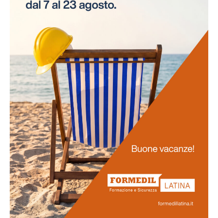
necessità di interruzioni per gli esami. Questo
approccio innovativo non solo risparmia tempo alle
aziende, ma assicura anche la continuità delle attività
lavorative.
Promozione
della salute
La salute dei lavoratori rappresenta il fulcro di questo
progetto. Favoriamo uno stile di vita salutare tra il
personale e sosteniamo attivamente la prevenzione
delle malattie professionali. Ci impegniamo
nell'obiettivo di potenziare la vostra salute e il vostro
benessere generale.