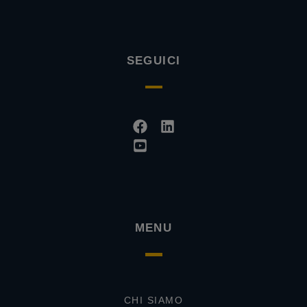
SEGUICI
Facebook
Youtube-
Linkedin
square
MENU
CHI SIAMO