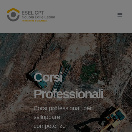
Vai
Main
al
Men
contenuto
Corsi
Professionali
Corsi professionali per
sviluppare
competenze