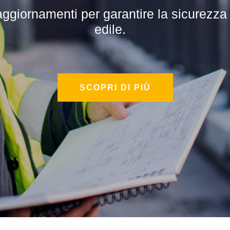
iornamenti per garantire la sicurezza su
i per sviluppare competenze specialistic
edile.
SCOPRI DI PIÙ
SCOPRI DI PIÙ