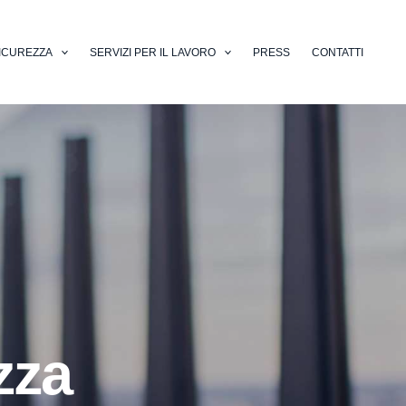
ICUREZZA
SERVIZI PER IL LAVORO
PRESS
CONTATTI
zza
ali