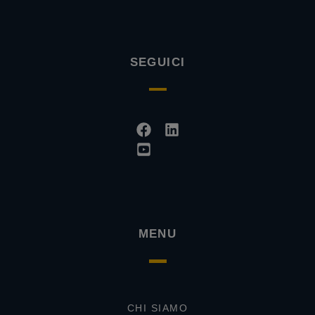
SEGUICI
Facebook
Youtube-
Linkedin
square
MENU
CHI SIAMO