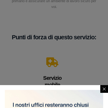
primario è assicurare un ambiente di lavoro sicuro per
voi.
Punti di forza di questo servizio:
Servizio
mobile
Un veicolo equipaggiato con apparecchiature e
personale medico altamente qualificato. Offriamo i
nostri servizi direttamente sul cantiere, eliminando la