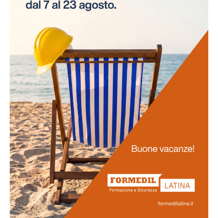
necessità di interruzioni per gli esami. Questo
approccio innovativo non solo risparmia tempo alle
aziende, ma assicura anche la continuità delle attività
lavorative.
Promozione
della salute
La salute dei lavoratori rappresenta il fulcro di questo
progetto. Favoriamo uno stile di vita salutare tra il
personale e sosteniamo attivamente la prevenzione
delle malattie professionali. Ci impegniamo
nell'obiettivo di potenziare la vostra salute e il vostro
benessere generale.