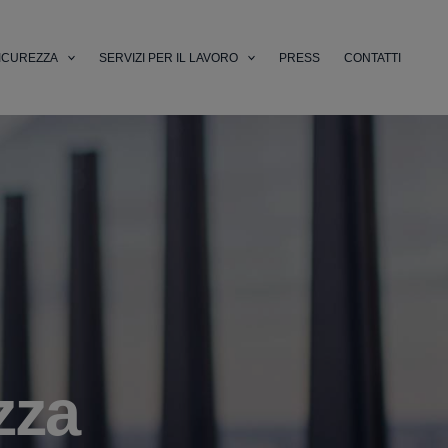
ICUREZZA
SERVIZI PER IL LAVORO
PRESS
CONTATTI
zza
li