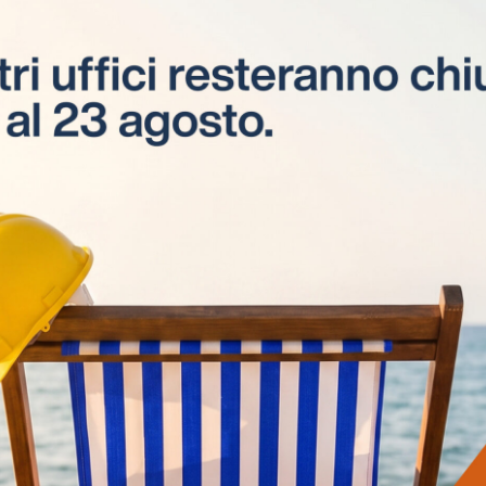
Apprendistato
Corsi di apprendistato
professionalizzante di 2° livello per
giovani tra i 18 e i 29 anni.
Visite in cantiere
Visite tecniche e consulenze svolte da
esperti ESEL CPT, presso i cantieri delle
aziende interessate.