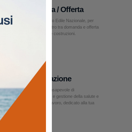
Domanda / Offerta
La Borsa Lavoro Edile Nazionale, per
facilitare l’incontro tra domanda e offerta
nel settore delle costruzioni.
Asseverazione
Un modello consapevole di
organizzazione e gestione della salute e
sicurezza sul lavoro, dedicato alla tua
impresa edile.