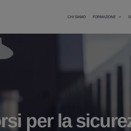
CHI SIAMO
FORMAZIONE
S
si per la sicure
orsi Professiona