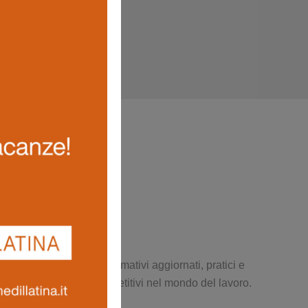
e produttivo. Percorsi formativi aggiornati, pratici e
 sicurezza e restare competitivi nel mondo del lavoro.