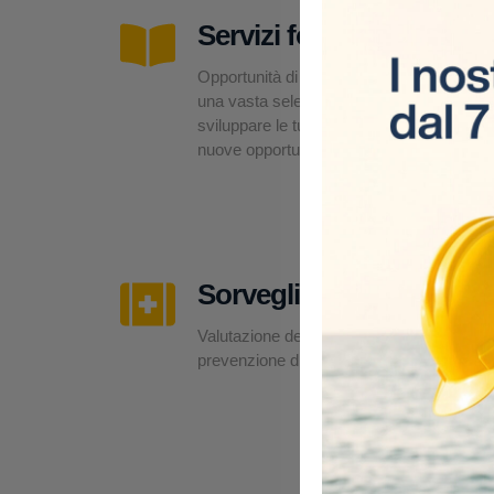
Servizi formativi
Opportunità di formazione su misura,
una vasta selezione di corsi per
sviluppare le tue competenze e offrirti
nuove opportunità professionali.
Sorveglianza sanitaria
Valutazione dei rischi, esami medici e
prevenzione direttamente in cantiere.