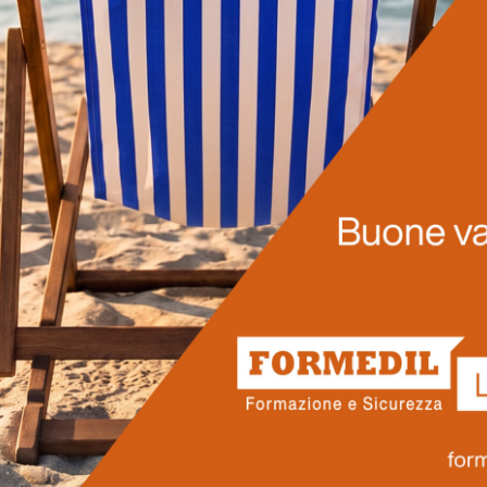
LEGGI DI PIÙ
Prossimi corsi
ro pensati per rispondere alle reali esigenze del settore edilizio 
ionisti che vogliono accrescere le proprie competenze, operare in
Scopri il nostro calendario.