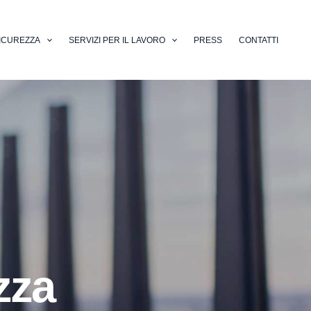
ICUREZZA
SERVIZI PER IL LAVORO
PRESS
CONTATTI
zza
ali