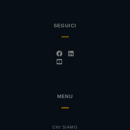
SEGUICI
Facebook
Youtube-
Linkedin
square
MENU
CHI SIAMO