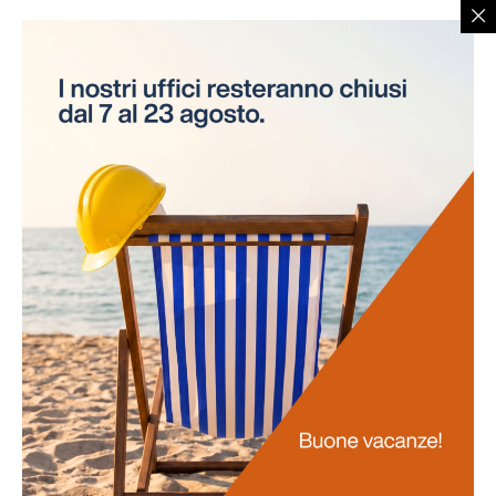
necessità di interruzioni per gli esami. Questo
approccio innovativo non solo risparmia tempo alle
aziende, ma assicura anche la continuità delle attività
lavorative.
Promozione
della salute
La salute dei lavoratori rappresenta il fulcro di questo
progetto. Favoriamo uno stile di vita salutare tra il
personale e sosteniamo attivamente la prevenzione
delle malattie professionali. Ci impegniamo
nell'obiettivo di potenziare la vostra salute e il vostro
benessere generale.