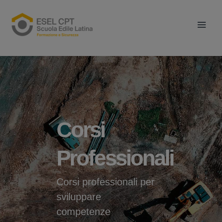
Vai
Main
al
Men
contenuto
Corsi
Professionali
Corsi professionali per
sviluppare
competenze