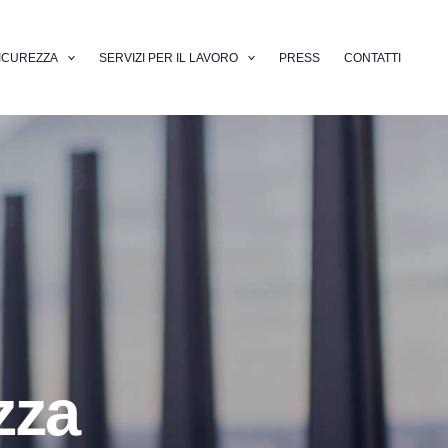
ICUREZZA
SERVIZI PER IL LAVORO
PRESS
CONTATTI
zza
ali