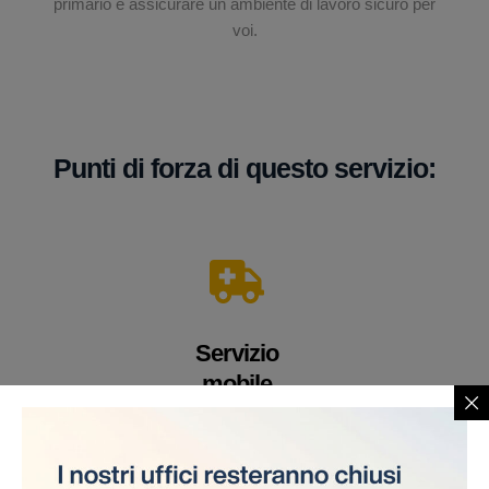
primario è assicurare un ambiente di lavoro sicuro per
voi.
Punti di forza di questo servizio:
Servizio
mobile
Un veicolo equipaggiato con apparecchiature e
personale medico altamente qualificato. Offriamo i
nostri servizi direttamente sul cantiere, eliminando la