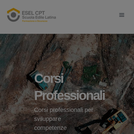
Vai
Main
al
Men
contenuto
Corsi
Professionali
Corsi professionali per
sviluppare
competenze