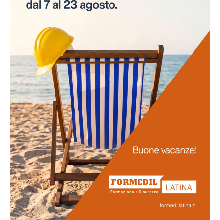
necessità di interruzioni per gli esami. Questo
approccio innovativo non solo risparmia tempo alle
aziende, ma assicura anche la continuità delle attività
lavorative.
Promozione
della salute
La salute dei lavoratori rappresenta il fulcro di questo
progetto. Favoriamo uno stile di vita salutare tra il
personale e sosteniamo attivamente la prevenzione
delle malattie professionali. Ci impegniamo
nell'obiettivo di potenziare la vostra salute e il vostro
benessere generale.