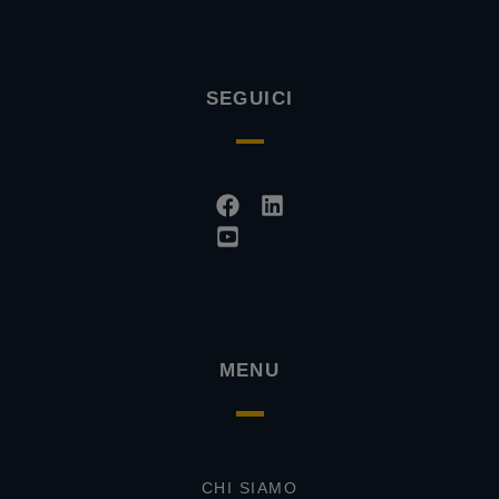
SEGUICI
Facebook
Youtube-
Linkedin
square
MENU
CHI SIAMO