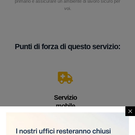
primario è assicurare un ambiente di lavoro sicuro per
voi.
Punti di forza di questo servizio:
Servizio
mobile
Un veicolo equipaggiato con apparecchiature e
personale medico altamente qualificato. Offriamo i
nostri servizi direttamente sul cantiere, eliminando la