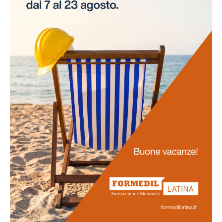
necessità di interruzioni per gli esami. Questo
approccio innovativo non solo risparmia tempo alle
aziende, ma assicura anche la continuità delle attività
lavorative.
Promozione
della salute
La salute dei lavoratori rappresenta il fulcro di questo
progetto. Favoriamo uno stile di vita salutare tra il
personale e sosteniamo attivamente la prevenzione
delle malattie professionali. Ci impegniamo
nell'obiettivo di potenziare la vostra salute e il vostro
benessere generale.