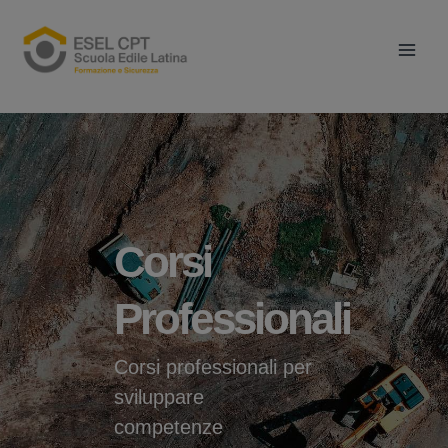
Vai
Main
al
Men
contenuto
Corsi
Professionali
Corsi professionali per
sviluppare
competenze