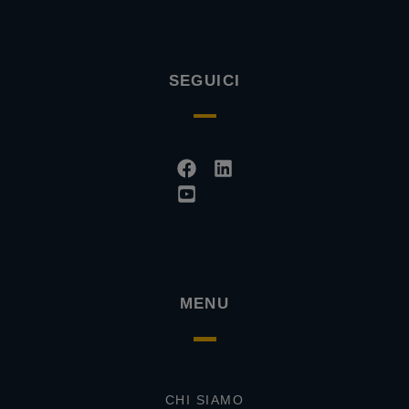
SEGUICI
Facebook
Youtube-
Linkedin
square
MENU
CHI SIAMO