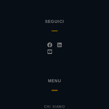
SEGUICI
Facebook
Youtube-
Linkedin
square
MENU
CHI SIAMO