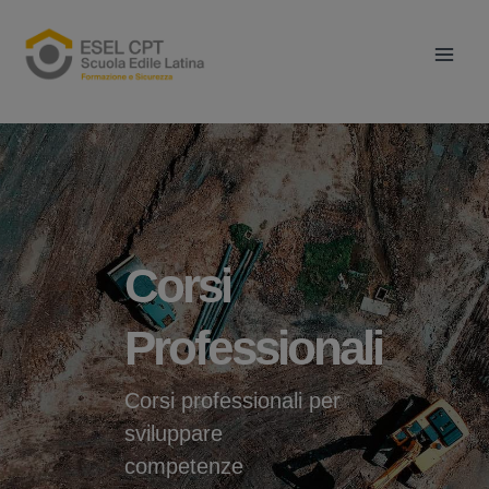
Vai
Main
al
Men
contenuto
Corsi
Professionali
Corsi professionali per
sviluppare
competenze