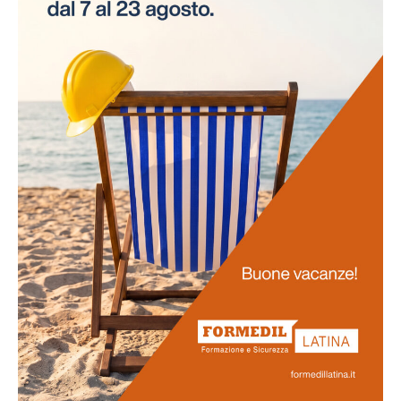
necessità di interruzioni per gli esami. Questo
approccio innovativo non solo risparmia tempo alle
aziende, ma assicura anche la continuità delle attività
lavorative.
Promozione
della salute
La salute dei lavoratori rappresenta il fulcro di questo
progetto. Favoriamo uno stile di vita salutare tra il
personale e sosteniamo attivamente la prevenzione
delle malattie professionali. Ci impegniamo
nell'obiettivo di potenziare la vostra salute e il vostro
benessere generale.