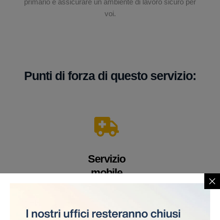
primario è assicurare un ambiente di lavoro sicuro per
voi.
Punti di forza di questo servizio:
Servizio
mobile
Un veicolo equipaggiato con apparecchiature e
personale medico altamente qualificato. Offriamo i
nostri servizi direttamente sul cantiere, eliminando la