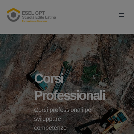
Vai
Main
al
Men
contenuto
Corsi
Professionali
Corsi professionali per
sviluppare
competenze