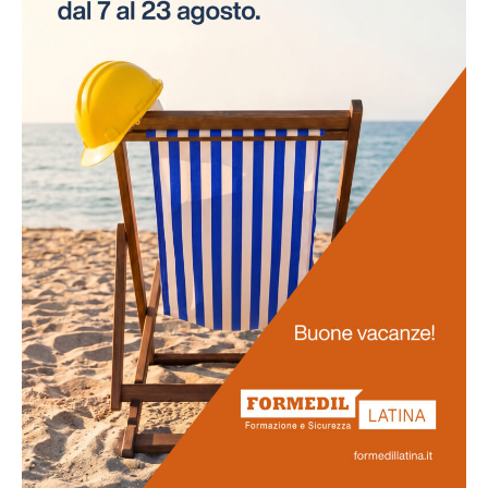
necessità di interruzioni per gli esami. Questo
approccio innovativo non solo risparmia tempo alle
aziende, ma assicura anche la continuità delle attività
lavorative.
Promozione
della salute
La salute dei lavoratori rappresenta il fulcro di questo
progetto. Favoriamo uno stile di vita salutare tra il
personale e sosteniamo attivamente la prevenzione
delle malattie professionali. Ci impegniamo
nell'obiettivo di potenziare la vostra salute e il vostro
benessere generale.