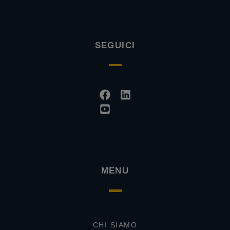
SEGUICI
Facebook
Youtube-
Linkedin
square
MENU
CHI SIAMO