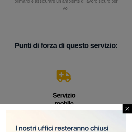
primario è assicurare un ambiente di lavoro sicuro per
voi.
Punti di forza di questo servizio:
Servizio
mobile
Un veicolo equipaggiato con apparecchiature e
personale medico altamente qualificato. Offriamo i
nostri servizi direttamente sul cantiere, eliminando la