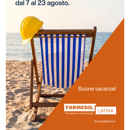
necessità di interruzioni per gli esami. Questo
approccio innovativo non solo risparmia tempo alle
aziende, ma assicura anche la continuità delle attività
lavorative.
Promozione
della salute
La salute dei lavoratori rappresenta il fulcro di questo
progetto. Favoriamo uno stile di vita salutare tra il
personale e sosteniamo attivamente la prevenzione
delle malattie professionali. Ci impegniamo
nell'obiettivo di potenziare la vostra salute e il vostro
benessere generale.