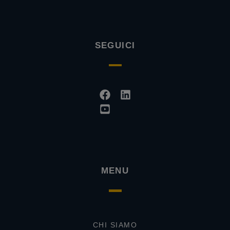
SEGUICI
Facebook
Youtube-
Linkedin
square
MENU
CHI SIAMO