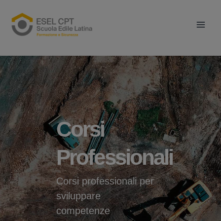
Vai
Main
al
Men
contenuto
Corsi
Professionali
Corsi professionali per
sviluppare
competenze