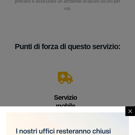
primario è assicurare un ambiente di lavoro sicuro per
voi.
Punti di forza di questo servizio:
Servizio
mobile
Un veicolo equipaggiato con apparecchiature e
personale medico altamente qualificato. Offriamo i
nostri servizi direttamente sul cantiere, eliminando la